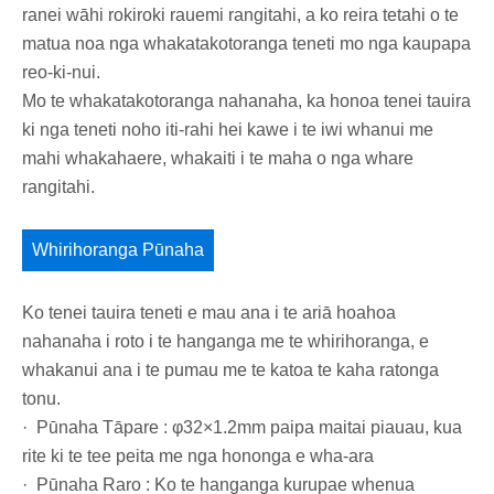
ranei wāhi rokiroki rauemi rangitahi, a ko reira tetahi o te
matua noa nga whakatakotoranga teneti mo nga kaupapa
reo-ki-nui.
Mo te whakatakotoranga nahanaha, ka honoa tenei tauira
ki nga teneti noho iti-rahi hei kawe i te iwi whanui me
mahi whakahaere, whakaiti i te maha o nga whare
rangitahi.
Whirihoranga Pūnaha
Ko tenei tauira teneti e mau ana i te ariā hoahoa
nahanaha i roto i te hanganga me te whirihoranga, e
whakanui ana i te pumau me te katoa te kaha ratonga
tonu.
· Pūnaha Tāpare : φ32×1.2mm paipa maitai piauau, kua
rite ki te tee peita me nga hononga e wha-ara
· Pūnaha Raro : Ko te hanganga kurupae whenua