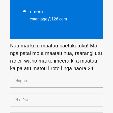
ī-mēra

cntentage@126.com
Nau mai ki to maatau paetukutuku! Mo
nga patai mo a maatau hua, raarangi utu
ranei, waiho mai to imeera ki a maatau
ka pa atu matou i roto i nga haora 24.