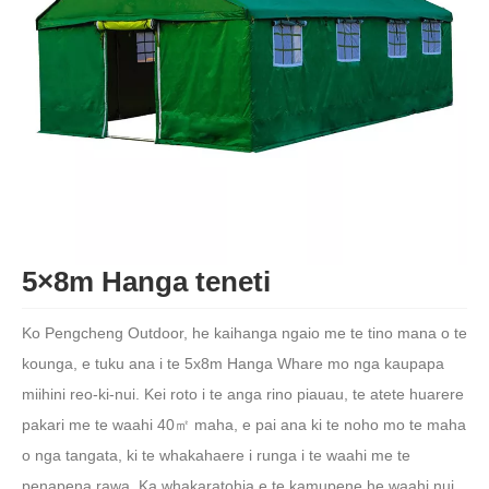
5×8m Hanga teneti
Ko Pengcheng Outdoor, he kaihanga ngaio me te tino mana o te
kounga, e tuku ana i te 5x8m Hanga Whare mo nga kaupapa
miihini reo-ki-nui. Kei roto i te anga rino piauau, te atete huarere
pakari me te waahi 40㎡ maha, e pai ana ki te noho mo te maha
o nga tangata, ki te whakahaere i runga i te waahi me te
penapena rawa. Ka whakaratohia e te kamupene he waahi nui