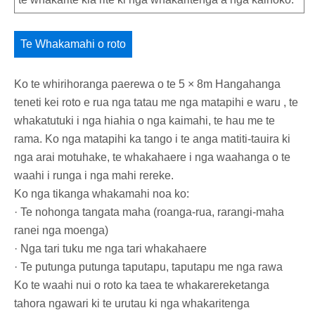
Te Whakamahi o roto
Ko te whirihoranga paerewa o te 5 × 8m Hangahanga
teneti kei roto e rua nga tatau me nga matapihi e waru , te
whakatutuki i nga hiahia o nga kaimahi, te hau me te
rama. Ko nga matapihi ka tango i te anga matiti-tauira ki
nga arai motuhake, te whakahaere i nga waahanga o te
waahi i runga i nga mahi rereke.
Ko nga tikanga whakamahi noa ko:
· Te nohonga tangata maha (roanga-rua, rarangi-maha
ranei nga moenga)
· Nga tari tuku me nga tari whakahaere
· Te putunga putunga taputapu, taputapu me nga rawa
Ko te waahi nui o roto ka taea te whakarereketanga
tahora ngawari ki te urutau ki nga whakaritenga