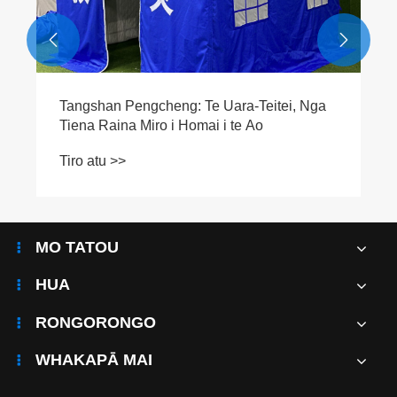


MO TATOU
HUA
RONGORONGO
WHAKAPĀ MAI