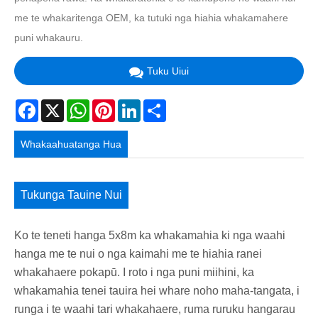
me te whakaritenga OEM, ka tutuki nga hiahia whakamahere
puni whakauru.
Tuku Uiui
Facebook
X
WhatsApp
Pinterest
LinkedIn
Share
Whakaahuatanga Hua
Tukunga Tauine Nui
Ko te teneti hanga 5x8m ka whakamahia ki nga waahi
hanga me te nui o nga kaimahi me te hiahia ranei
whakahaere pokapū. I roto i nga puni miihini, ka
whakamahia tenei tauira hei whare noho maha-tangata, i
runga i te waahi tari whakahaere, ruma ruruku hangarau