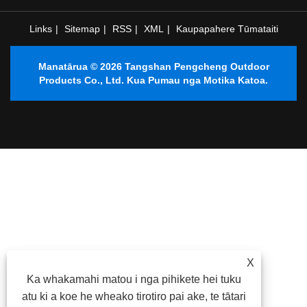
Links
|
Sitemap
|
RSS
|
XML
|
Kaupapahere Tūmataiti
Manatārua © 2026 Tangshan Pengcheng Outdoor
Products Co., Ltd. Kua Pumau nga Motika Katoa.
X
Ka whakamahi matou i nga pihikete hei tuku
atu ki a koe he wheako tirotiro pai ake, te tātari