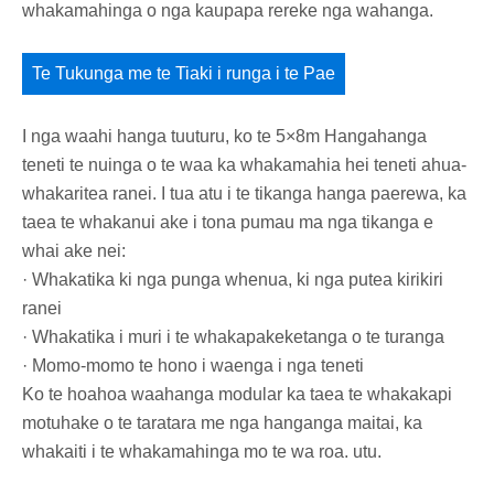
whakamahinga o nga kaupapa rereke nga wahanga.
Te Tukunga me te Tiaki i runga i te Pae
I nga waahi hanga tuuturu, ko te 5×8m Hangahanga
teneti te nuinga o te waa ka whakamahia hei teneti ahua-
whakaritea ranei. I tua atu i te tikanga hanga paerewa, ka
taea te whakanui ake i tona pumau ma nga tikanga e
whai ake nei:
· Whakatika ki nga punga whenua, ki nga putea kirikiri
ranei
· Whakatika i muri i te whakapakeketanga o te turanga
· Momo-momo te hono i waenga i nga teneti
Ko te hoahoa waahanga modular ka taea te whakakapi
motuhake o te taratara me nga hanganga maitai, ka
whakaiti i te whakamahinga mo te wa roa. utu.