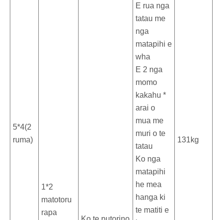
E rua nga
tatau me
nga
matapihi e
wha
E 2 nga
momo
kakahu *
arai o
mua me
5*4(2
muri o te
ruma)
131kg
tatau
Ko nga
matapihi
he mea
1*2
hanga ki
matotoru
te matiti e
rapa
Ko te putorino