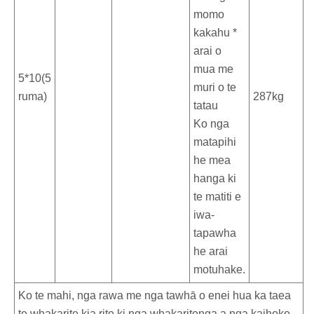
momo
kakahu *
arai o
mua me
5*10(5
muri o te
ruma)
287kg
tatau
Ko nga
matapihi
he mea
hanga ki
te matiti e
iwa-
tapawha
he arai
motuhake.
Ko te mahi, nga rawa me nga tawhā o enei hua ka taea
te whakarite kia rite ki nga whakaritenga a nga kaihoko.