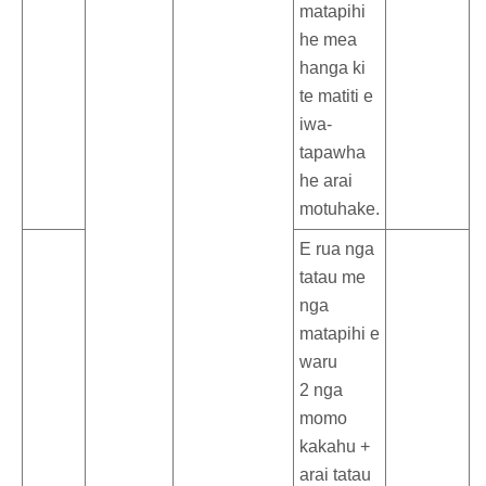
matapihi
he mea
hanga ki
te matiti e
iwa-
tapawha
he arai
motuhake.
E rua nga
tatau me
nga
matapihi e
waru
2 nga
momo
kakahu +
arai tatau