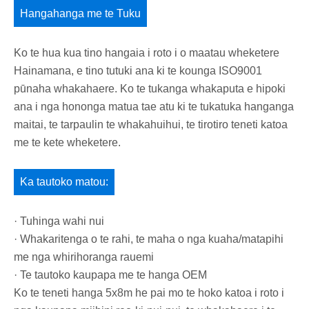
Hangahanga me te Tuku
Ko te hua kua tino hangaia i roto i o maatau wheketere
Hainamana, e tino tutuki ana ki te kounga ISO9001
pūnaha whakahaere. Ko te tukanga whakaputa e hipoki
ana i nga hononga matua tae atu ki te tukatuka hanganga
maitai, te tarpaulin te whakahuihui, te tirotiro teneti katoa
me te kete wheketere.
Ka tautoko matou:
· Tuhinga wahi nui
· Whakaritenga o te rahi, te maha o nga kuaha/matapihi
me nga whirihoranga rauemi
· Te tautoko kaupapa me te hanga OEM
Ko te teneti hanga 5x8m he pai mo te hoko katoa i roto i