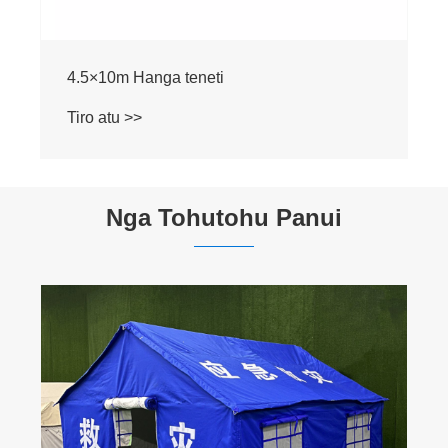
Nga Tohutohu Panui
Pengcheng Waho: Kaihoko Whare Tiaki
Tiaki Mai Tangshan, Haina
Tiro atu >>