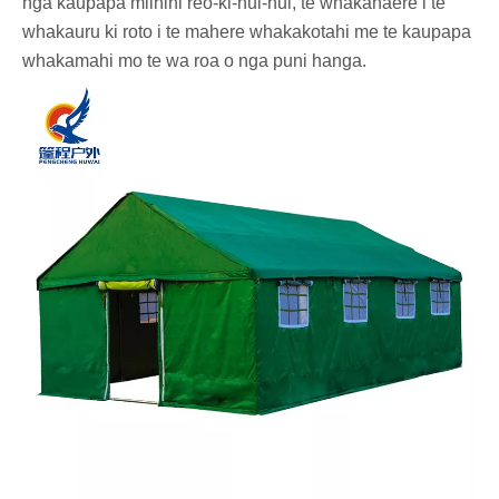
nga kaupapa miihini reo-ki-nui-nui, te whakahaere i te
whakauru ki roto i te mahere whakakotahi me te kaupapa
whakamahi mo te wa roa o nga puni hanga.