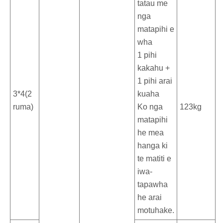
tatau me
nga
matapihi e
wha
1 pihi
kakahu +
1 pihi arai
3*4(2
kuaha
ruma)
Ko nga
123kg
matapihi
he mea
hanga ki
te matiti e
iwa-
tapawha
he arai
motuhake.