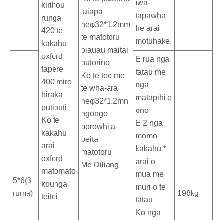
iwa-
kirihou
taiapa
tapawha
runga
heφ32*1.2mm
he arai
420 te
te matotoru
motuhake.
kakahu
piauau maitai
oxford
E rua nga
putorino
tapere
tatau me
Ko te tee me
400 miro
nga
te wha-ara
hiraka
matapihi e
heφ32*1.2mn
putiputi
ono
ngongo
Ko te
E 2 nga
porowhita
kakahu
momo
peita
arai
kakahu *
matotoru
oxford
arai o
Me Diliang
matomato
mua me
5*6(3
kounga
muri o te
ruma)
196kg
teitei
tatau
Ko nga