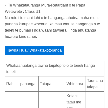
· Te Whakatauranga Mura-Retardant o te Papa
Wetewete : Class B1
Na roto i te mahi tahi o te hanganga ahotea-maha me te
punaha kurupae whenua, ka mau tonu te hanganga o te
teneti te pumau i nga waahi tuwhera, i nga ahuatanga
huarere kino ranei.
Tawhā Hua / Whakatakotoranga
Whakaahuatanga tawhā taipitopito o te teneti hanga
teneti
Taumaha
Rahi
papanga
Taiapa
Whirihora
taiapa
Kotahi
tatau me