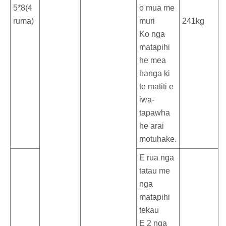
5*8(4
o mua me
ruma)
muri
241kg
Ko nga
matapihi
he mea
hanga ki
te matiti e
iwa-
tapawha
he arai
motuhake.
E rua nga
tatau me
nga
matapihi
tekau
E 2 nga