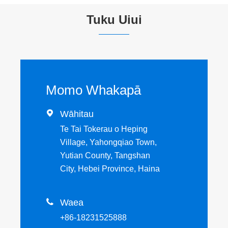
Tuku Uiui
Momo Whakapā

Wāhitau
Te Tai Tokerau o Heping
Village, Yahongqiao Town,
Yutian County, Tangshan
City, Hebei Province, Haina

Waea
+86-18231525888