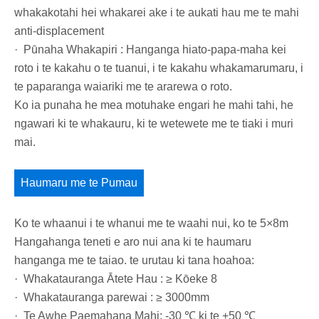
whakakotahi hei whakarei ake i te aukati hau me te mahi
anti-displacement
· Pūnaha Whakapiri : Hanganga hiato-papa-maha kei
roto i te kakahu o te tuanui, i te kakahu whakamarumaru, i
te paparanga waiariki me te ararewa o roto.
Ko ia punaha he mea motuhake engari he mahi tahi, he
ngawari ki te whakauru, ki te wetewete me te tiaki i muri
mai.
Haumaru me te Pumau
Ko te whaanui i te whanui me te waahi nui, ko te 5×8m
Hangahanga teneti e aro nui ana ki te haumaru
hanganga me te taiao. te urutau ki tana hoahoa:
· Whakatauranga Ātete Hau : ≥ Kōeke 8
· Whakatauranga parewai : ≥ 3000mm
· Te Awhe Paemahana Mahi: -30 ℃ ki te +50 ℃