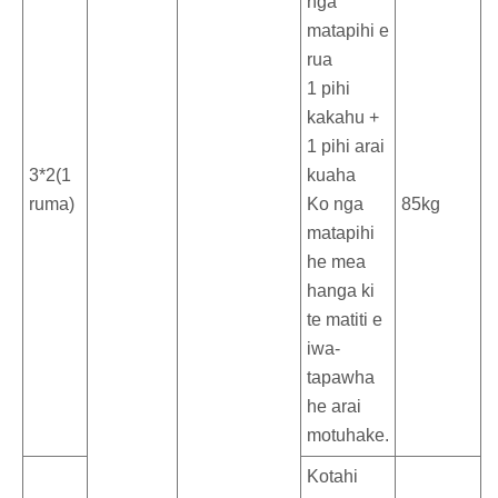
nga
matapihi e
rua
1 pihi
kakahu +
1 pihi arai
3*2(1
kuaha
ruma)
Ko nga
85kg
matapihi
he mea
hanga ki
te matiti e
iwa-
tapawha
he arai
motuhake.
Kotahi