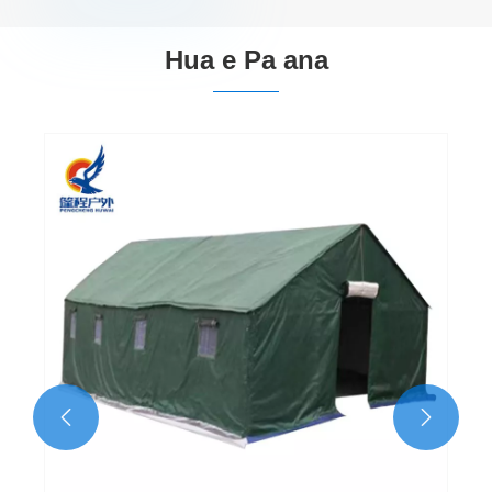
Hua e Pa ana
4.5×5.5m Hanga teneti
Tiro atu >>

