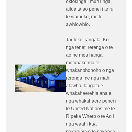
okiokinga i muri i nga
aitua taiao penei i te ru,
te waipuke, me te
awhiowhio.
Tautoko Tangata: Ko
nga teneti rerenga o te
ao he mea hanga
motuhake mo te
whakanohonoho o nga
rerenga me nga mahi
atawhai tangata e
whakahaerehia ana e
nga whakahaere penei i
te United Nations me te
Ripeka Whero o te Ao i
nga waahi kua
pakaruhia e te pakanga,