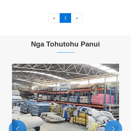
«
1
»
Nga Tohutohu Panui

