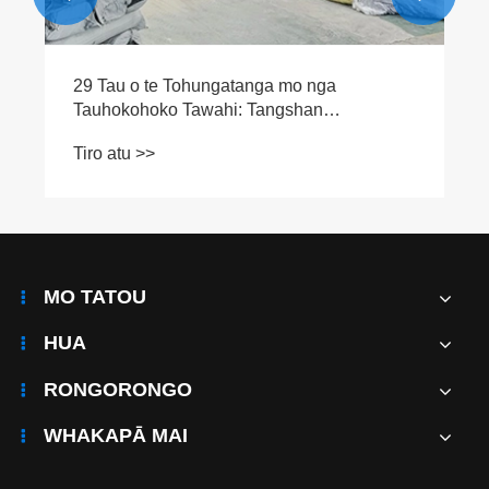
29 Tau o te Tohungatanga mo nga
Tauhokohoko Tawahi: Tangshan
Pengcheng Waho—Mai i te Papa wheketere
Tiro atu >>
ki nga Tohunga Whakarite teneti o te Ao.
MO TATOU
HUA
RONGORONGO
WHAKAPĀ MAI