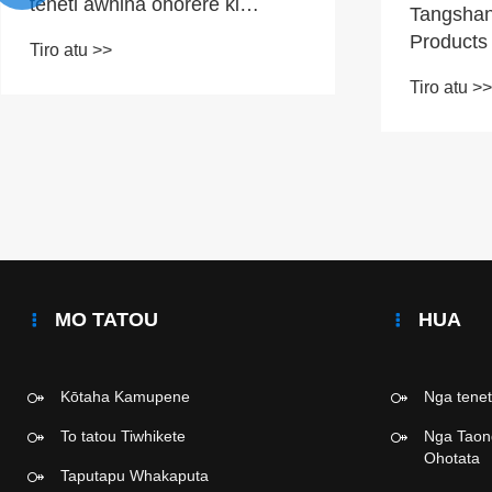
Tangshan Pengcheng Outdoor
Products Co., Ltd. | Me pehea
te Whakaoti Tikanga ota ki
Tiro atu >>
Tawahi mo nga teneti mo te
He aha t
awhina i nga aitua?
teneti o 
whakarur
Tiro atu >>
taiao tino
MO TATOU
HUA
Kōtaha Kamupene
Nga tenet
To tatou Tiwhikete
Nga Taon
Ohotata
Taputapu Whakaputa