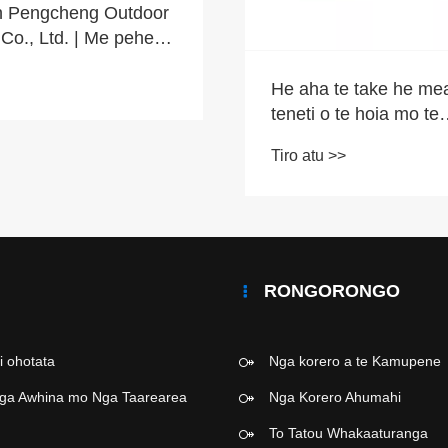
29 Tau o te Tohungat
nga Tauhokohoko Taw
Tangshan Pengchen
Tiro atu >>
Mai i te Papa whekete
e take he mea nui nga
Tohunga Whakarite ten
te hoia mo te
Ao.
uhau pono ki nga
 nui?
RONGORONGO
i ohotata
Nga korero a te Kamupene
ga Awhina mo Nga Taarearea
Nga Korero Ahumahi
To Tatou Whakaaturanga