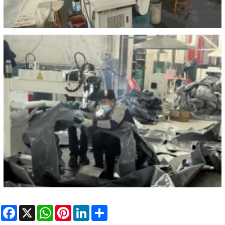
Facebook
X
WhatsApp
Pinterest
LinkedIn
Share