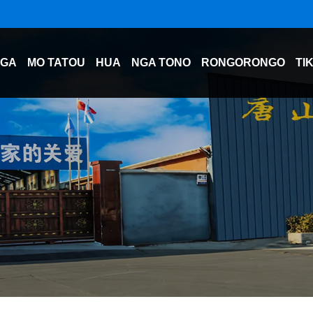
NGA
MO TATOU
HUA
NGA TONO
RONGORONGO
TI