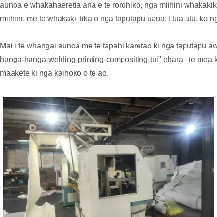
aunoa e whakahaeretia ana e te rorohiko, nga miihini whakakiko
miihini, me te whakakii tika o nga taputapu uaua. I tua atu, ko
Mai i te whangai aunoa me te tapahi karetao ki nga taputapu awh
hanga-hanga-welding-printing-compositing-tui" ehara i te mea ka
maakete ki nga kaihoko o te ao.