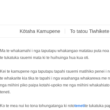
Kōtaha Kamupene
To tatou Tiwhikete
Ma te whakamahi i nga taputapu whakangao matatau puta noa i
te tukatuka rauemi mata ki te huihuinga hua kua oti.
Kei te kamupene nga taputapu tapahi rauemi matihiko penei i n
te whakarite kia tika te tapahi i nga waahanga whakarewa me 
nga miihini piko paipa kotahi-upoko me nga miihini whakahiat
teneti.
Ko te mea nui ko tona tohungatanga ki roto
teneti
te tukatuka pa