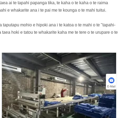
ea ai te tapahi papanga tika, te kaha o te kaha o te raima
hi e whakarite ana i te pai me te kounga o te mahi tuitui.
 taputapu mohio e hipoki ana i te katoa o te mahi o te "tapahi-
aea hoki e tatou te whakarite kaha me te tere o te urupare o te
E-Mail