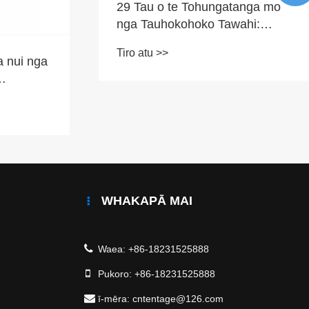
anga mo
Tangshan Pengcheng Outdoor
ahi:
Products Co., Ltd. Ka uru atu ki
g Waho—
te maakete ki te Rawhiti o te
re ki nga
Tiro atu >>
Rawhiti ki te Whakanuia nga
eti o te
Taonga Whakaora ohorere.
WHAKAPĀ MAI
Waea:
+86-18231525888
Pukoro:
+86-18231525888
ī-mēra:
cntentage@126.com