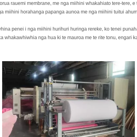
rua rauemi membrane, me nga miihini whakahiato tere-tere, e ta
 nga miihini horahanga papanga aunoa me nga miihini tuitui ahuma
ina penei i nga miihini hurihuri huringa rereke, ko tenei punaha
 whakawhiwhia nga hua ki te mauroa me te rite tonu, engari ka t