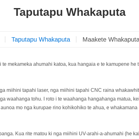
Taputapu Whakaputa
Taputapu Whakaputa
Maakete Whakaput
 te mekameka ahumahi katoa, kua hangaia e te kamupene he tin
ga miihini tapahi laser, nga miihini tapahi CNC raina whakawh
nga waahanga tohu. I roto i te waahanga hangahanga matua, ke
o aunoa mo nga kurupae rino kohikohiko te ahua, e whakamana 
panga. Kua rite matou ki nga miihini UV-arahi-a-ahumahi (he kaha