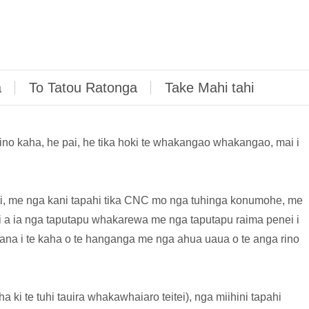
a
To Tatou Ratonga
Take Mahi tahi
o kaha, he pai, he tika hoki te whakangao whakangao, mai i
iti, me nga kani tapahi tika CNC mo nga tuhinga konumohe, me
i a ia nga taputapu whakarewa me nga taputapu raima penei i
ana i te kaha o te hanganga me nga ahua uaua o te anga rino
 ki te tuhi tauira whakawhaiaro teitei), nga miihini tapahi