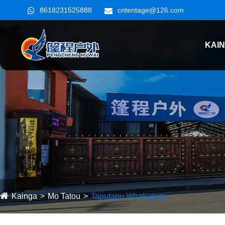
8618231525888
cntentage@126.com
KAI
Kainga
Mo Tatou
Taputapu Whakaputa