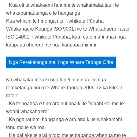
· Kua oti te whakaemi hua me te whakamatautau i te
whakapumautanga o te hanganga
Kua whiwhi te hinonga i te Tiwhikete Pūnaha
Whakahaere Kounga ISO 9001 me te Whakahaere Taiao
ISO 14001 Tiwhikete Pūnaha, kua roa e mahi ana i nga
kaupapa ohorere me nga kaupapa miihini.
Nga Rerekētanga mai i nga Whare Taonga Ōrite
Ka whakatauritea ki nga teneti nui noa, ko nga
rereketanga nui o te Whare Taonga 2006-72 ka kitea i
roto i:
· Ko te hoahoa e tino aro nui ana ki te "waahi kai me te
waahi whakahaere"
· Ko nga rauemi hanganga e aro ana ki te whakamahi
tonu mo te wa roa
· He pai ake te arai o roto me te papanga whenua mo te