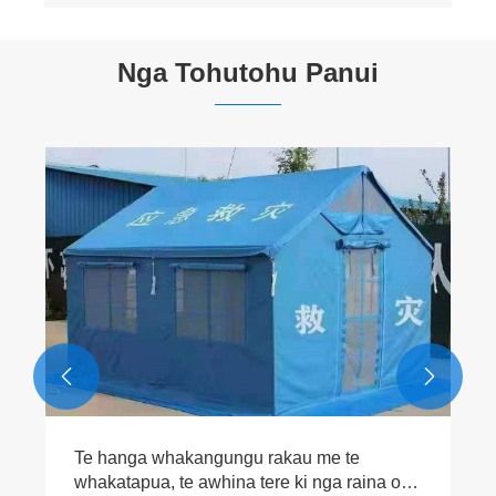
Nga Tohutohu Panui


​Te hanga whakangungu rakau me te
whakatapua, te awhina tere ki nga raina o