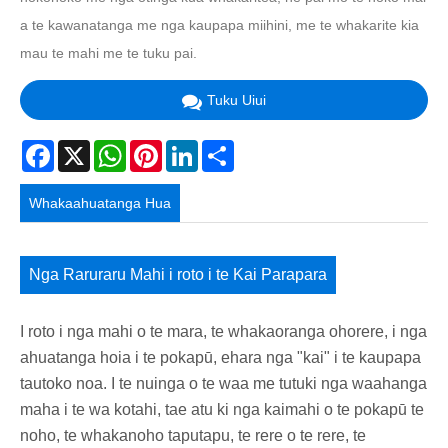
a te kawanatanga me nga kaupapa miihini, me te whakarite kia
mau te mahi me te tuku pai.
Tuku Uiui
Facebook
X
WhatsApp
Pinterest
LinkedIn
Share
Whakaahuatanga Hua
Nga Raruraru Mahi i roto i te Kai Parapara
I roto i nga mahi o te mara, te whakaoranga ohorere, i nga
ahuatanga hoia i te pokapū, ehara nga "kai" i te kaupapa
tautoko noa. I te nuinga o te waa me tutuki nga waahanga
maha i te wa kotahi, tae atu ki nga kaimahi o te pokapū te
noho, te whakanoho taputapu, te rere o te rere, te