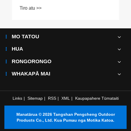
mua: Ka haere a Tangshan Pengcheng ki
Tiro atu >>
waho ki waho ki te whakaputa i nga teneti
mo nga aitua me te whakarite i te tuku.
MO TATOU
HUA
RONGORONGO
WHAKAPĀ MAI
Links
|
Sitemap
|
RSS
|
XML
|
Kaupapahere Tūmataiti
Manatārua © 2026 Tangshan Pengcheng Outdoor
Products Co., Ltd. Kua Pumau nga Motika Katoa.