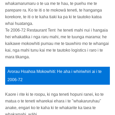
whakamarumaru o te ua me te hau, te puehu me te
parepare ra. Ko te iti o te mokowā teneti, te hanganga
korekore, te iti o te kaha tiaki ka pa ki te tautoko katoa
whai huatanga.
Te 2006-72 Restaurant Tent he teneti mahi nui i hangaia
hei whakatika i nga raru mahi, me te tuunga marama: he
kaikawe mokowhiti pumau me te tauwhiro mo te whangai
kai, nga mahi tunu kai me te tautoko logistics i raro i te
mara tikanga.
Arorau Hoahoa Mokowhiti: He aha i whiriwhiri ai i te
2006-72
Kaore i rite ki te roopu, ki nga teneti hopuni ranei, ko te
matua o te teneti wharekai ehara i te "whakaruruhau"
anake, engari ko te kaha ki te whakarite ka taea te
whakamahi. wāhi.