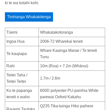
ki te wa kotahi kohi.
Tirohanga Whakakitenga
Tūemi
Whakatakotoranga
Ingoa Hua
2006-72 Wharekai teneti
Whare Kaainga Marae / Te teneti
Te kaupapa
Tunu
Rahi
10m (Roa) × 7.2m (Whānui)
Teitei Taha /
1.7m / 2.6m
Teitei Teitei
Ko te papanga
600D polyester PU-panihia White
teneti o waho
parewai Oxford Kakahu
Q235 Tika-tuinga Hiko paihere
Rauemi Tautoko