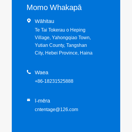
Momo Whakapā

Wāhitau
Te Tai Tokerau o Heping
Village, Yahongqiao Town,
Yutian County, Tangshan
City, Hebei Province, Haina

Waea
+86-18231525888
ī-mēra

cntentage@126.com