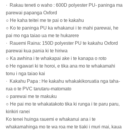
· Rakau teneti o waho : 600D polyester PU- paninga ma
parewai papanga Oxford
○ He kaha teitei me te pai o te kakahu
○ Ko te paninga PU ka whakanui i te mahi parewai, he
pai mo nga taiao ua me te hukarere
· Rauemi Raina: 150D polyester PU te kakahu Oxford
parewai kua pania ki te hiriwa
○ Ka awhina i te whakapai ake i te kanapa o roto
o He ngawari ki te horoi, e tika ana mo te whakamahi
tonu i nga taiao kai
· Kakahu Papa : He kakahu whakakikoruatia nga taha-
rua o te PVC tarutaru-matomato
○ parewai me te makuku
○ He pai mo te whakatakoto tika ki runga i te paru paru,
kirikiri ranei
Ko tenei huinga rauemi e whakanui ana i te
whakamahinga mo te wa roa me te tiaki i muri mai, kaua