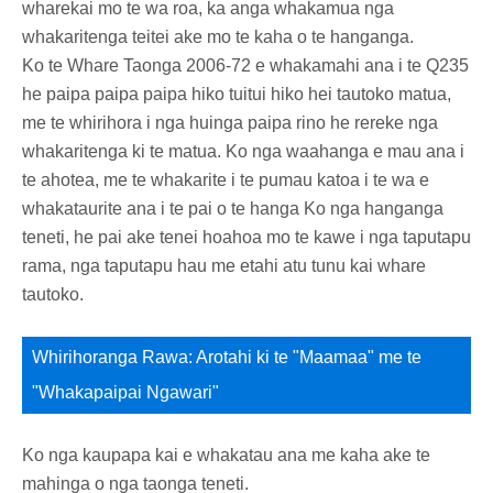
wharekai mo te wa roa, ka anga whakamua nga
whakaritenga teitei ake mo te kaha o te hanganga.
Ko te Whare Taonga 2006-72 e whakamahi ana i te Q235
he paipa paipa paipa hiko tuitui hiko hei tautoko matua,
me te whirihora i nga huinga paipa rino he rereke nga
whakaritenga ki te matua. Ko nga waahanga e mau ana i
te ahotea, me te whakarite i te pumau katoa i te wa e
whakataurite ana i te pai o te hanga Ko nga hanganga
teneti, he pai ake tenei hoahoa mo te kawe i nga taputapu
rama, nga taputapu hau me etahi atu tunu kai whare
tautoko.
Whirihoranga Rawa: Arotahi ki te "Maamaa" me te
"Whakapaipai Ngawari"
Ko nga kaupapa kai e whakatau ana me kaha ake te
mahinga o nga taonga teneti.