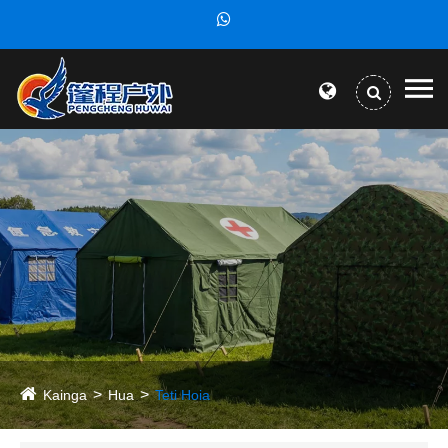
Kainga
Hua
Teti Hoia