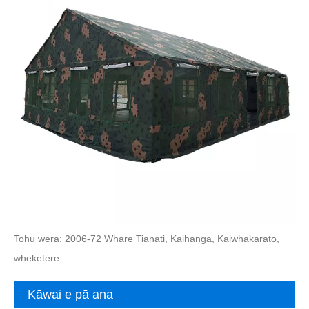
Tohu wera: 2006-72 Whare Tianati, Kaihanga, Kaiwhakarato,
wheketere
Kāwai e pā ana