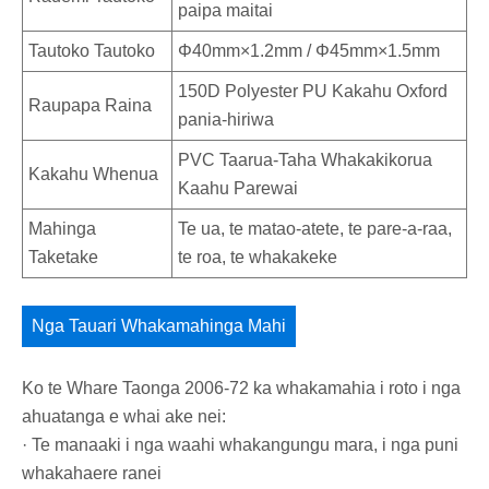
paipa maitai
Tautoko Tautoko
Φ40mm×1.2mm / Φ45mm×1.5mm
150D Polyester PU Kakahu Oxford
Raupapa Raina
pania-hiriwa
PVC Taarua-Taha Whakakikorua
Kakahu Whenua
Kaahu Parewai
Mahinga
Te ua, te matao-atete, te pare-a-raa,
Taketake
te roa, te whakakeke
Nga Tauari Whakamahinga Mahi
Ko te Whare Taonga 2006-72 ka whakamahia i roto i nga
ahuatanga e whai ake nei:
· Te manaaki i nga waahi whakangungu mara, i nga puni
whakahaere ranei