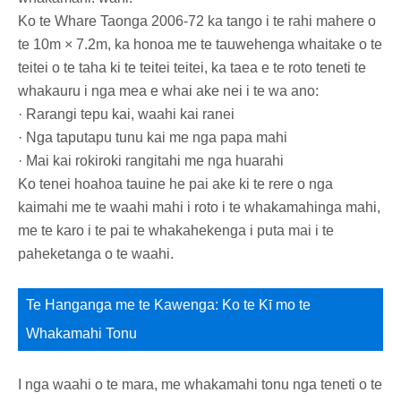
Ko te Whare Taonga 2006-72 ka tango i te rahi mahere o
te 10m × 7.2m, ka honoa me te tauwehenga whaitake o te
teitei o te taha ki te teitei teitei, ka taea e te roto teneti te
whakauru i nga mea e whai ake nei i te wa ano:
· Rarangi tepu kai, waahi kai ranei
· Nga taputapu tunu kai me nga papa mahi
· Mai kai rokiroki rangitahi me nga huarahi
Ko tenei hoahoa tauine he pai ake ki te rere o nga
kaimahi me te waahi mahi i roto i te whakamahinga mahi,
me te karo i te pai te whakahekenga i puta mai i te
paheketanga o te waahi.
Te Hanganga me te Kawenga: Ko te Kī mo te
Whakamahi Tonu
I nga waahi o te mara, me whakamahi tonu nga teneti o te