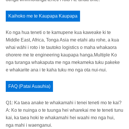
Kaihoko me te Kaupapa Kaupapa
Ko nga hua teneti o te kamupene kua kaweake ki te
Middle East, Africa, Tonga Asia me etahi atu rohe, a kua
whai wāhi i roto i te tautoko logistics o maha whakaora
ohorere me te engineering kaupapa hanga.Multiple Ko
nga turanga whakaputa me nga mekameka tuku pakeke
e whakarite ana i te kaha tuku mo nga ota nui-nui.
FAQ (Patai Auauhia)
Q1: Ka taea anake te whakamahi i tenei teneti mo te kai?
A: Ko te nuinga o te tuunga hei wharekai me te teneti tunu
kai, ka taea hoki te whakamahi hei waahi mo nga hui,
nga mahi i waenganui.