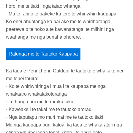
horoi me te tiaki i nga taiao whangai
· Ma te rahi o te pakeke ka tere te whiriwhiri kaupapa
Ko enei ahuatanga ka pai ake mo te whirihoranga
paerewa o te hoko a te kawanatanga, te miihini nga
waahanga me nga punaha ohorere.
Ratonga me te Tautoko Kaupapa
Ka taea e Pengcheng Outdoor te tautoko e whai ake nei
mo tenei tauira:
· Ko te whiriwhiringa i mua i te kaupapa me nga
whakaaro whakatakotoranga
· Te hanga nui me te ruruku tuku
· Kaweake i te tākai me te tautoko arorau
· Nga taputapu mo muri mai me te tautoko tiaki
Mo nga kaupapa puni katoa, ka taea te whakarato i nga
otinga whirihoranga teneti i roto i te ahua orite.