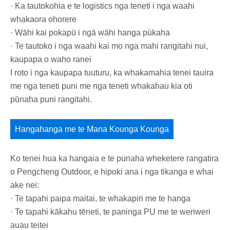
· Ka tautokohia e te logistics nga teneti i nga waahi
whakaora ohorere
· Wāhi kai pokapū i ngā wāhi hanga pūkaha
· Te tautoko i nga waahi kai mo nga mahi rangitahi nui,
kaupapa o waho ranei
I roto i nga kaupapa tuuturu, ka whakamahia tenei tauira
me nga teneti puni me nga teneti whakahau kia oti
pūnaha puni rangitahi.
Hangahanga me te Mana Kounga Kounga
Ko tenei hua ka hangaia e te punaha wheketere rangatira
o Pengcheng Outdoor, e hipoki ana i nga tikanga e whai
ake nei:
· Te tapahi paipa maitai, te whakapiri me te hanga
· Te tapahi kākahu tēneti, te paninga PU me te weriweri
auau teitei