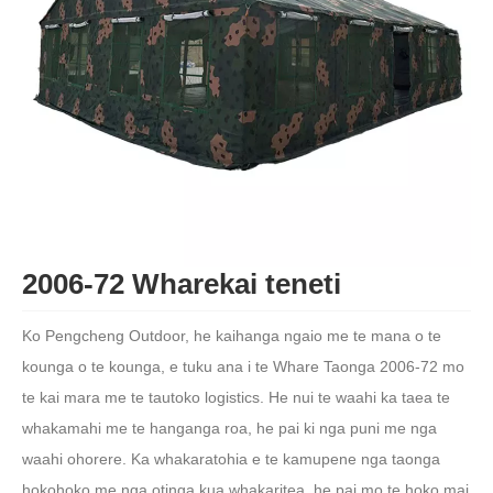
2006-72 Wharekai teneti
Ko Pengcheng Outdoor, he kaihanga ngaio me te mana o te
kounga o te kounga, e tuku ana i te Whare Taonga 2006-72 mo
te kai mara me te tautoko logistics. He nui te waahi ka taea te
whakamahi me te hanganga roa, he pai ki nga puni me nga
waahi ohorere. Ka whakaratohia e te kamupene nga taonga
hokohoko me nga otinga kua whakaritea, he pai mo te hoko mai