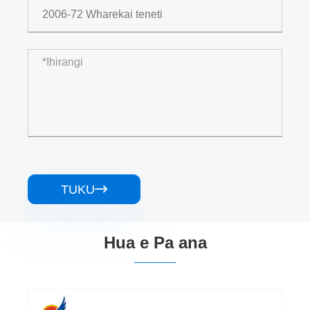
TUKU

Hua e Pa ana